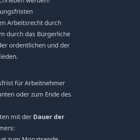
chrieben werden?
ungsfristen
en Arbeitsrecht durch
lem durch das
Bürgerliche
der ordentlichen und der
ieden.
frist für Arbeitnehmer
hnten oder zum Ende des
sten mit der
Dauer der
mers:
nat zum Monatsende