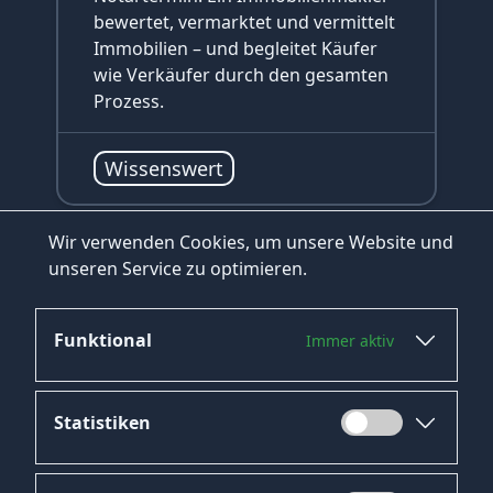
bewertet, vermarktet und vermittelt
Immobilien – und begleitet Käufer
wie Verkäufer durch den gesamten
Prozess.
Wissenswert
Wir verwenden Cookies, um unsere Website und
unseren Service zu optimieren.
zum Blog
Funktional
Immer aktiv
INHALTSVERZEICHNIS
Was sind Arbeitszeugnis-Noten?
#
Statistiken
Warum sind Arbeitszeugnis-Noten
#
wichtig?