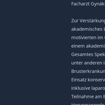
Facharzt Gynäk
Zur Verstärkun
akademisches L
motivierten im
einem akademi
Gesamtes Spekt
unter anderen 
Brusterkranku
Einsatz konserv
inklusive lapar
Teilnahme am Be
Hervorragende 