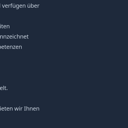
d verfügen über
iten
ennzeichnet
petenzen
lt.
ieten wir Ihnen