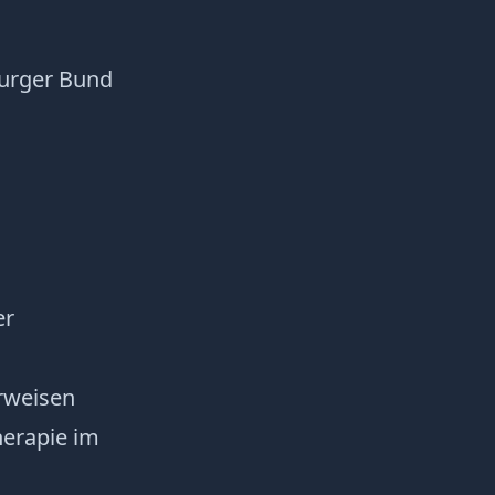
burger Bund
er
orweisen
herapie im