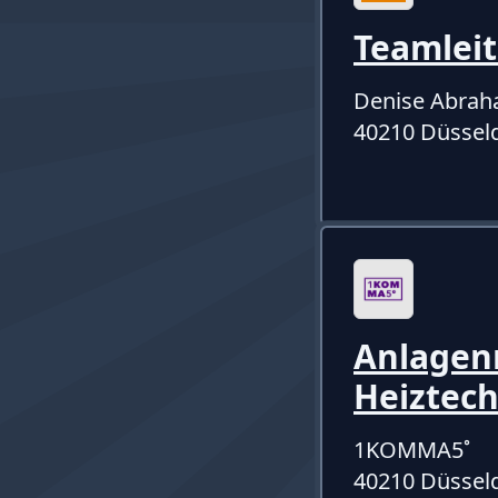
Teamlei
Denise Abra
40210 Düssel
Anlagen
Heiztec
1KOMMA5˚
40210 Düssel