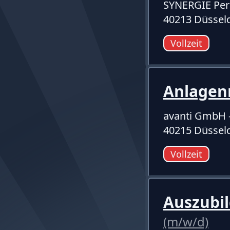
SYNERGIE Pers
40213 Düssel
Vollzeit
Anlagen
avanti GmbH 
40215 Düssel
Vollzeit
Auszubi
(m/w/d)