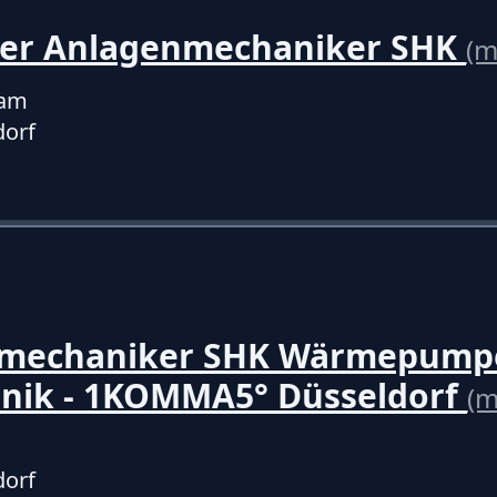
ter Anlagenmechaniker SHK
(m
ham
dorf
mechaniker SHK Wärmepump
hnik - 1KOMMA5° Düsseldorf
(m
dorf