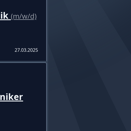
nik
(m/w/d)
27.03.2025
niker