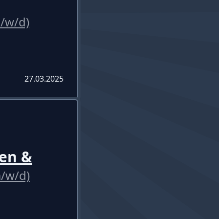
/w/d)
27.03.2025
en &
/w/d)