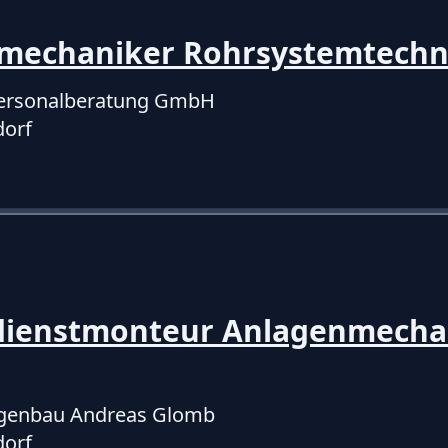
mechaniker Rohrsystemtech
ersonalberatung GmbH
dorf
ienstmonteur Anlagenmecha
genbau Andreas Glomb
dorf