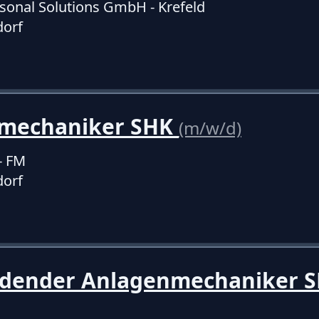
onal Solutions GmbH - Krefeld
dorf
mechaniker SHK
(m/w/d)
- FM
dorf
ldender Anlagenmechaniker 