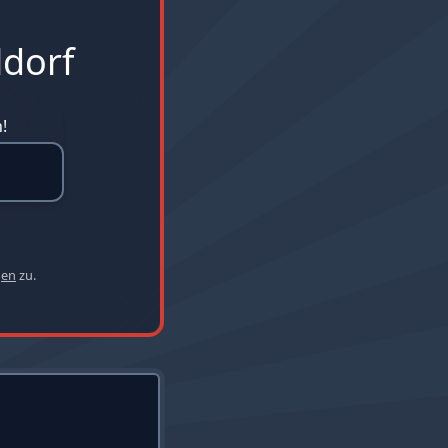
ldorf
!
gen
zu.