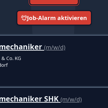
Job-Alarm aktivieren
neueste zuerst
mechaniker
(m/w/d)
 & Co. KG
dorf
mechaniker SHK
(m/w/d)