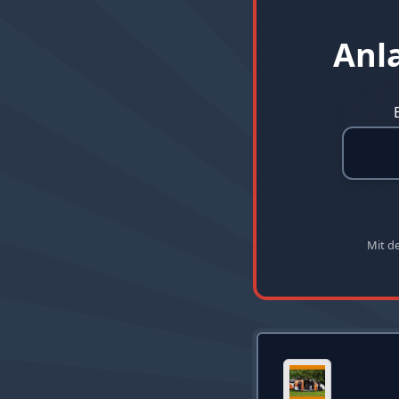
Anl
Mit d