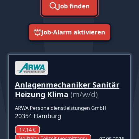
Job finden
Job-Alarm aktivieren
neueste zuerst
Anlagenmechaniker Sanitär
Heizung Klima
(m/w/d)
ARWA Personaldienstleistungen GmbH
20354 Hamburg
17,14 €
Vollzeit / Teilzeit (vormittags)
07.08.2026