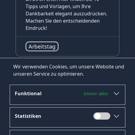
Tipps und Vorlagen, um Ihre
Dankbarkeit elegant auszudrücken.
Machen Sie den entscheidenden
Eindruck!
Arbeitstag
Wir verwenden Cookies, um unsere Website und
unseren Service zu optimieren.
zum Blog
Funktional
INHALTSVERZEICHNIS
Immer aktiv
Gründe für Enttäuschungen durch
#
Vorgesetzte
Statistiken
Die Psychologie hinter Enttäuschung
#