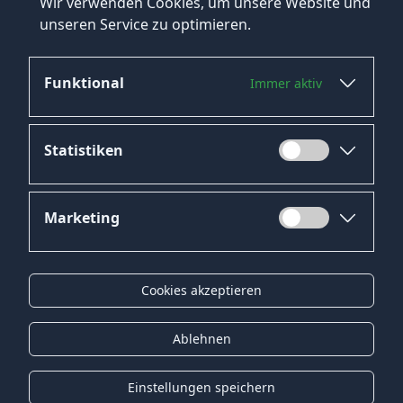
Wir verwenden Cookies, um unsere Website und
Ja, wir haben eine Kategorie für Teilzeitjobs in
unseren Service zu optimieren.
Bexbach auf unserer Website.
Funktional
Immer aktiv
Statistiken
Marketing
Datenschutz
Impressum
Cookies akzeptieren
Kontakt
Gender-Hinweis
Ablehnen
© 2026 Onyx Consulting GmbH
Einstellungen speichern