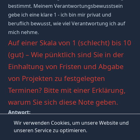
bestimmt. Meinem Verantwortungsbewusstsein
gebe ich eine klare 1 - ich bin mir privat und
beruflich bewusst, wie viel Verantwortung ich auf
mich nehme.
Auf einer Skala von 1 (schlecht) bis 10
(gut) – Wie pünktlich sind Sie in der
Einhaltung von Fristen und Abgabe
von Projekten zu festgelegten
Terminen? Bitte mit einer Erklärung,
warum Sie sich diese Note geben.
Antwort:
Ich würde mir eine Bewertung von 10 geben, weil
Warum nach Schwächen im
#
Wir verwenden Cookies, um unsere Website und
INHALTSVERZEICHNIS
Vorstellungsgespräch gefragt wird
ich festlegte Termine erfahrungsgemäß privat und
unseren Service zu optimieren.
beruflich fest einhalte.