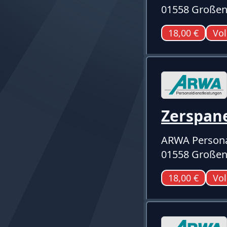
01558 Großen
18,00 €
Vol
Zerspan
ARWA Persona
01558 Großen
18,00 €
Vol