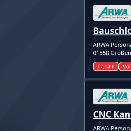
Bauschl
ARWA Persona
01558 Großen
17,14 €
Vol
CNC Kan
ARWA Persona