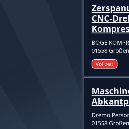
Zerspan
CNC-Dreh
Kompre
BOGE KOMPRE
01558 Großen
Vollzeit
Maschin
Abkantp
Dremo Person
01558 Großen