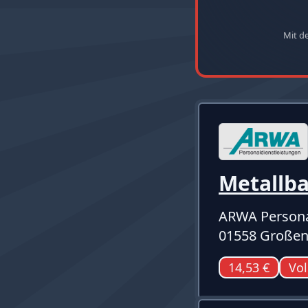
Mit d
Metallb
ARWA Persona
01558 Großen
14,53 €
Vol