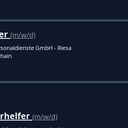
er
(m/w/d)
sonaldienste GmbH - Riesa
hain
rhelfer
(m/w/d)