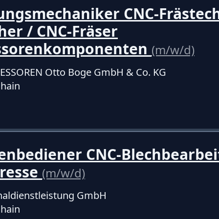
ungsmechaniker CNC-Frästech
er / CNC-Fräser
ssorenkomponenten
(m/w/d)
SSOREN Otto Boge GmbH & Co. KG
hain
enbediener CNC-Blechbearbe
resse
(m/w/d)
aldienstleistung GmbH
hain