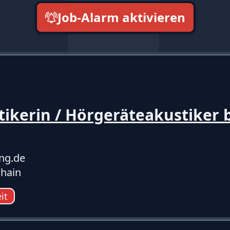
Job-Alarm aktivieren
neueste zuerst
ikerin / Hörgeräteakustiker b
ing.de
hain
eit