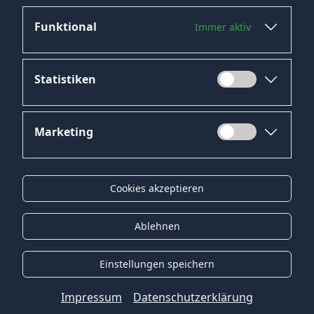
Funktional
Immer aktiv
Statistiken
Marketing
Datenschutz
Impressum
Cookies akzeptieren
Kontakt
Gender-Hinweis
Ablehnen
© 2026 Onyx Consulting GmbH
Einstellungen speichern
Impressum
Datenschutzerklärung