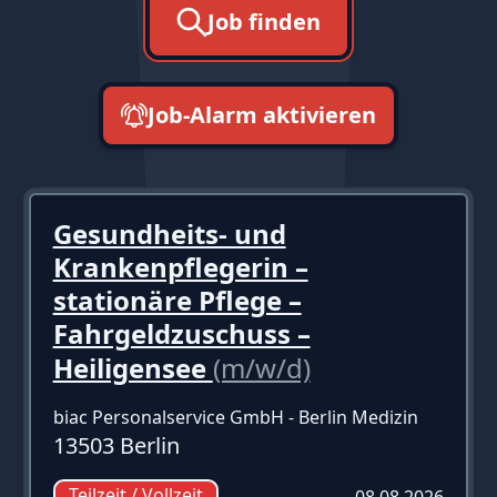
Job finden
Job-Alarm aktivieren
neueste zuerst
Gesundheits- und
Krankenpflegerin –
stationäre Pflege –
Fahrgeldzuschuss –
Heiligensee
(m/w/d)
biac Personalservice GmbH - Berlin Medizin
13503 Berlin
Teilzeit / Vollzeit
08.08.2026