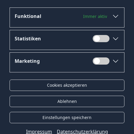
→
Mehr Jobs in Bochum ansehen
Funktional
Immer aktiv
Statistiken
Marketing
Datenschutz
Impressum
Cookies akzeptieren
Kontakt
Gender-Hinweis
Ablehnen
© 2026 Onyx Consulting GmbH
Einstellungen speichern
Impressum
Datenschutzerklärung