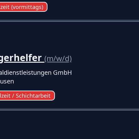
lzeit (vormittags)
gerhelfer
(m/w/d)
ldienstleistungen GmbH
ausen
lzeit / Schichtarbeit