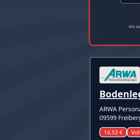
Mit d
Bodenle
ARWA Persona
09599 Freiber
14,53 €
Vol