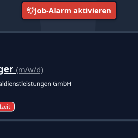
Job-Alarm aktivieren
neueste zuerst
ger
(m/w/d)
ldienstleistungen GmbH
lzeit