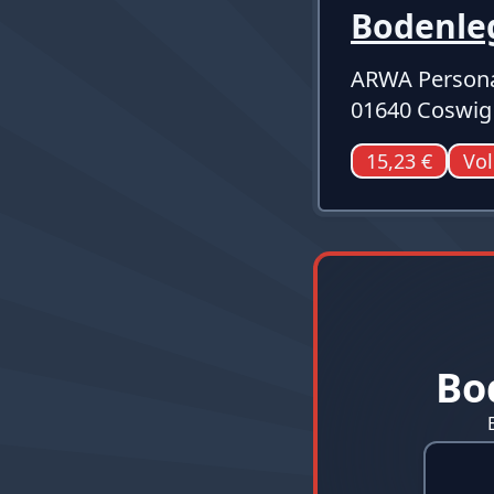
Bodenle
ARWA Persona
01640 Coswig
15,23 €
Vol
Bo