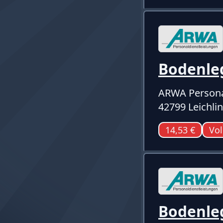
Bodenle
ARWA Persona
42799 Leichli
14,53 €
Vol
Bodenle