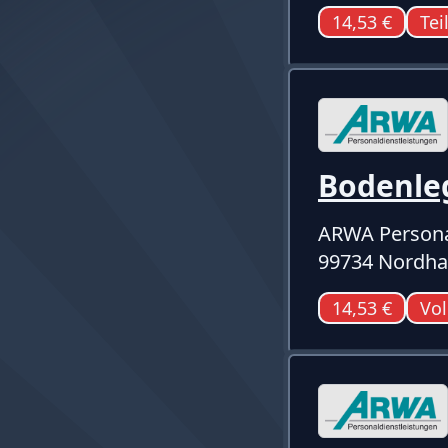
14,53 €
Tei
Bodenle
ARWA Persona
99734 Nordh
14,53 €
Vol