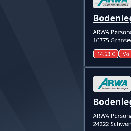
Bodenle
ARWA Persona
16775 Granse
14,53 €
Vol
Bodenle
ARWA Persona
24222 Schwen