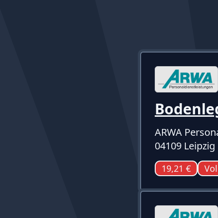
Bodenle
ARWA Persona
04109 Leipzig
19,21 €
Vol