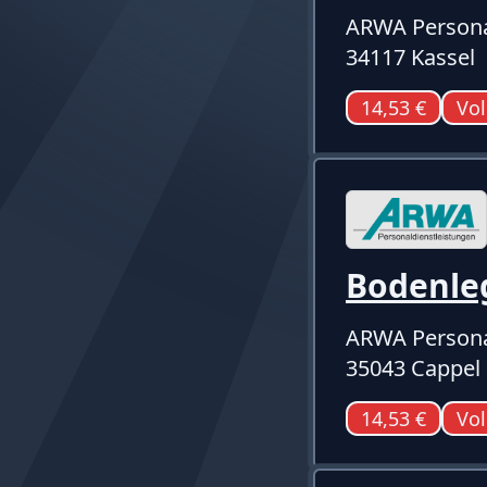
ARWA Persona
34117 Kassel
14,53 €
Vol
Bodenle
ARWA Persona
35043 Cappel
14,53 €
Vol