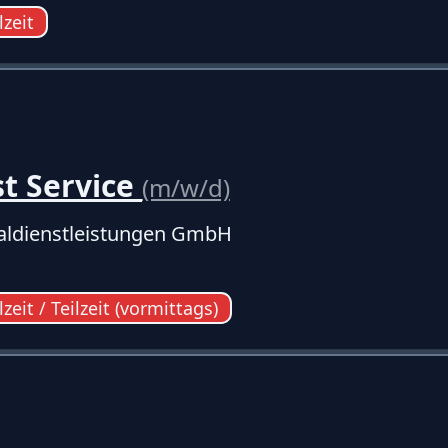
lzeit
st Service
(m/w/d)
ldienstleistungen GmbH
lzeit / Teilzeit (vormittags)