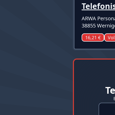
Telefoni
ARWA Persona
38855 Wernig
16,21 €
Vol
Te