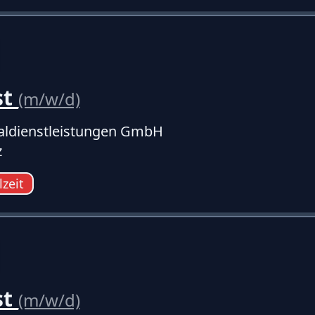
st
(m/w/d)
ldienstleistungen GmbH
z
lzeit
st
(m/w/d)