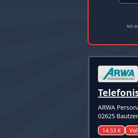
Mit d
Telefoni
ARWA Persona
02625 Bautze
14,53 €
Vol