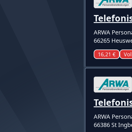
Telefoni
ARWA Persona
66265 Heuswe
16,21 €
Vol
Telefoni
ARWA Persona
66386 St Ingb