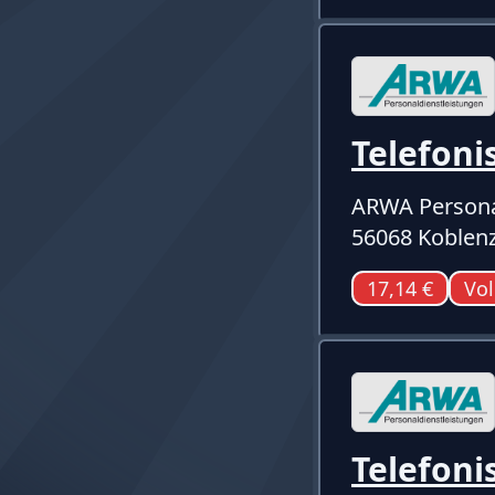
Telefoni
ARWA Persona
56068 Koblen
17,14 €
Vol
Telefoni