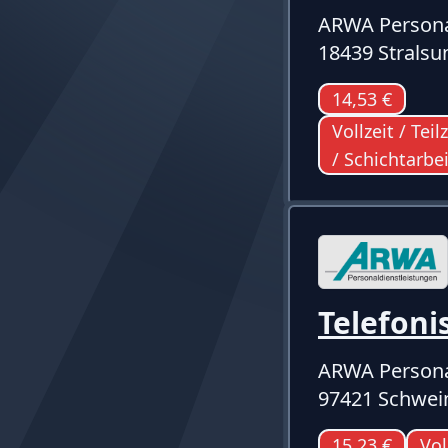
ARWA Persona
18439 Stralsu
14,53 €
Vollzeit / Tei
/ Schichtarbei
Telefoni
ARWA Persona
97421 Schwei
15,23 €
Vol