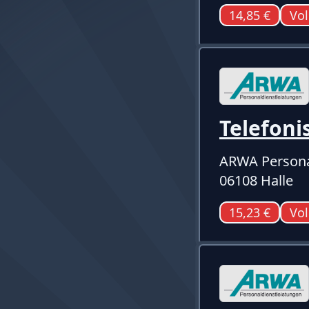
14,85 €
Vol
Telefoni
ARWA Persona
06108 Halle
15,23 €
Vol