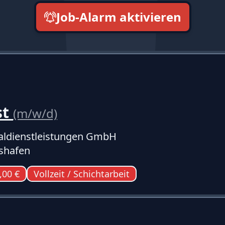
Job-Alarm aktivieren
neueste zuerst
st
(m/w/d)
ldienstleistungen GmbH
shafen
,00 €
Vollzeit / Schichtarbeit