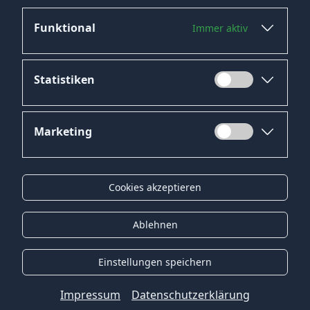
Funktional
Immer aktiv
Statistiken
Marketing
Datenschutz
Impressum
Cookies akzeptieren
Kontakt
Gender-Hinweis
Ablehnen
© 2026 Onyx Consulting GmbH
Einstellungen speichern
Impressum
Datenschutzerklärung