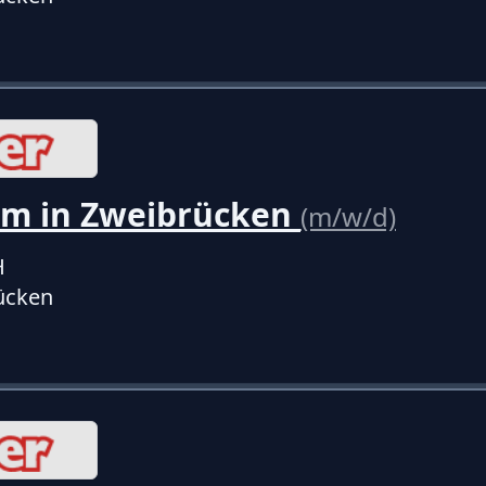
um in Zweibrücken
(m/w/d)
H
ücken