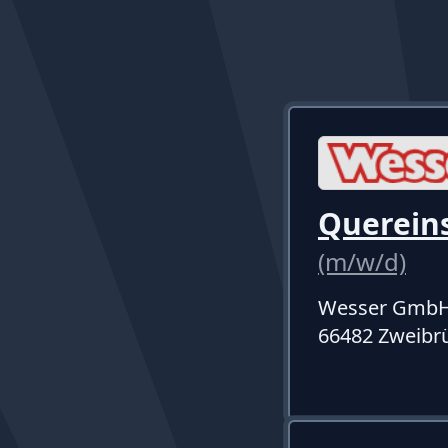
Quereins
(m/w/d)
Wesser Gmb
66482 Zweibr