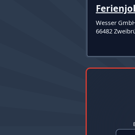
Ferienjo
Wesser Gmb
66482 Zweibr