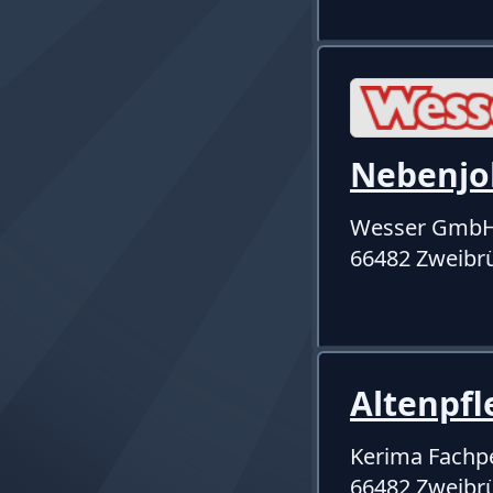
Nebenjo
Wesser Gmb
66482 Zweibr
Altenpf
Kerima Fach
66482 Zweibrü