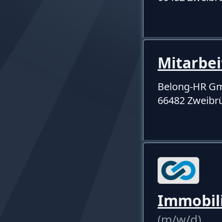
Mitarbe
Belong-HR G
66482 Zweibr
Immobil
(m/w/d)