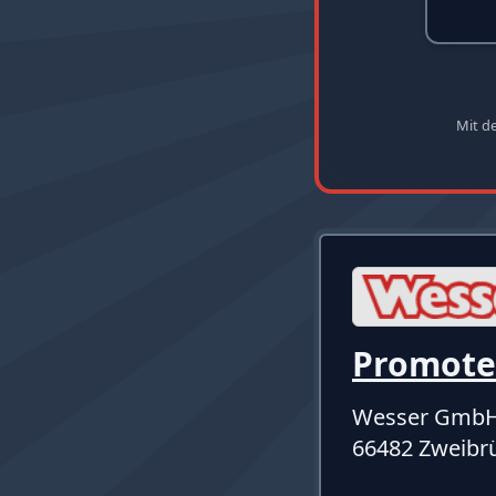
Mit d
Promote
Wesser Gmb
66482 Zweibr