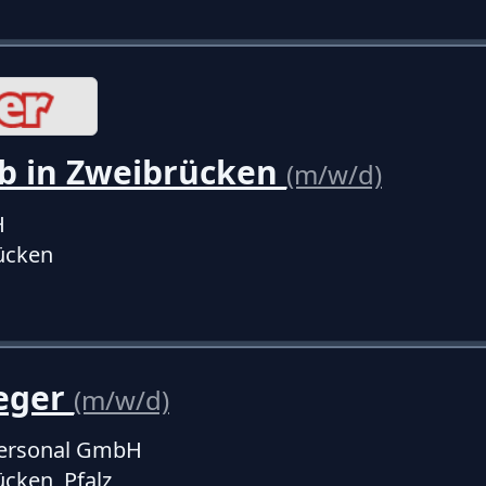
b in Zweibrücken
(m/w/d)
H
ücken
leger
(m/w/d)
personal GmbH
cken, Pfalz