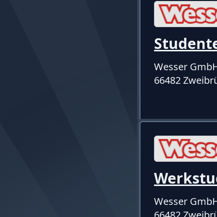
Student
Wesser Gmb
66482 Zweibr
Werkstu
Wesser Gmb
66482 Zweibr