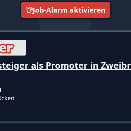
Job-Alarm aktivieren
neueste zuerst
teiger als Promoter in Zweib
H
ücken