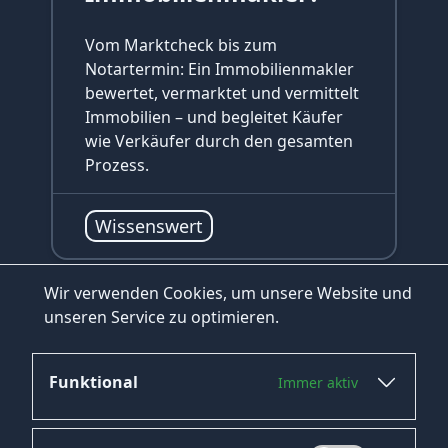
Vom Marktcheck bis zum
Notartermin: Ein Immobilienmakler
bewertet, vermarktet und vermittelt
Immobilien – und begleitet Käufer
wie Verkäufer durch den gesamten
Prozess.
Wissenswert
Wir verwenden Cookies, um unsere Website und
INHALTSVERZEICHNIS
unseren Service zu optimieren.
zum Blog
Was ist abstraktes Denken?
#
Funktional
Immer aktiv
Die Vorteile des abstrakten Denkens
#
Methoden zur Entwicklung des
#