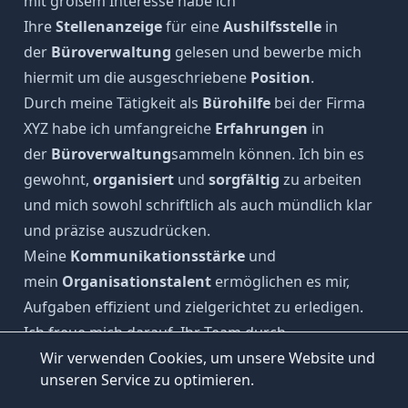
mit großem Interesse habe ich
Ihre
Stellenanzeige
für eine
Aushilfsstelle
in
der
Büroverwaltung
gelesen und bewerbe mich
hiermit um die ausgeschriebene
Position
.
Durch meine Tätigkeit als
Bürohilfe
bei der Firma
XYZ habe ich umfangreiche
Erfahrungen
in
der
Büroverwaltung
sammeln können. Ich bin es
gewohnt,
organisiert
und
sorgfältig
zu arbeiten
und mich sowohl schriftlich als auch mündlich klar
und präzise auszudrücken.
Meine
Kommunikationsstärke
und
mein
Organisationstalent
ermöglichen es mir,
Aufgaben effizient und zielgerichtet zu erledigen.
Ich freue mich darauf, Ihr Team durch
Warum ist eine gute Bewerbung
#
Wir verwenden Cookies, um unsere Website und
meine
Einsatzbereitschaft
und
wichtig?
INHALTSVERZEICHNIS
unseren Service zu optimieren.
meine
Teamfähigkeit
zu unterstützen und zu
Die Struktur einer perfekten
#